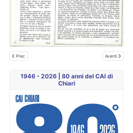
Articolo precedente: 1970 n° 29 | ADAMELLO: Tullio e Guido Roc
Articolo succe
Prec
Avanti
1946 - 2026 | 80 anni del CAI di
Chiari