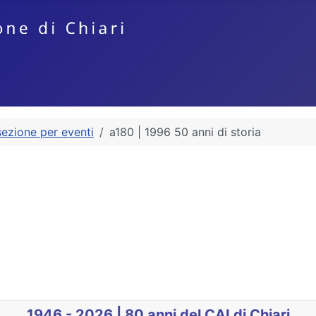
sezione per eventi
a180 | 1996 50 anni di storia
anni Paneroni
1946 - 2026 | 80 anni del CAI di Chiari