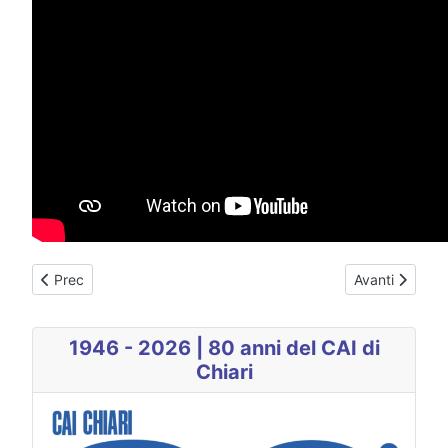
Articolo precedente: Cariche istituzionali 2026-2028
Articolo succe
Prec
Avanti
1946 - 2026 | 80 anni del CAI di
Chiari