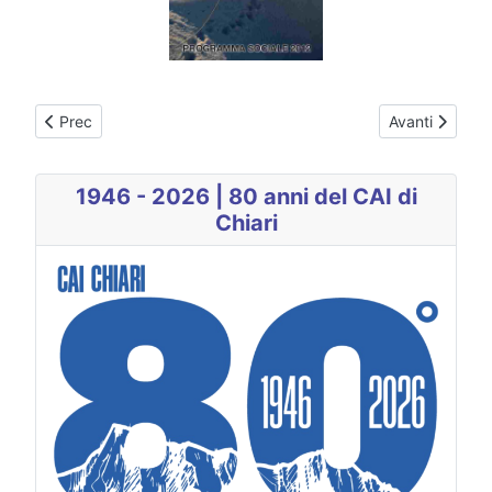
Articolo precedente: 2013
Articolo succe
Prec
Avanti
1946 - 2026 | 80 anni del CAI di
Chiari